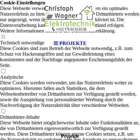
Cookie-Einstellungen
Diese Webseite verwendet Cookies, um Besuchern ein optimales
Nutzererlebnis zu bieten. Bestimmte Inhalte von Drittanbietern werden
nur angezeigt, wenn die entsprechende Option aktiviert ist. Die
Datenverarbeitung kann dann auch in einem Drittland erfolgen.
Weitere Informationen hierzu in der Datenschutzerklärung.
Technisch notwendige
PROJEKTE
Diese Cookies sind zum Betrieb der Webseite notwendig, z.B. zum
Schutz vor Hackerangriffen und zur Gewährleistung eines
konsistenten und der Nachfrage angepassten Erscheinungsbilds der
Seite.
Analytische
Diese Cookies werden verwendet, um das Nutzererlebnis weiter zu
optimieren. Hierunter fallen auch Statistiken, die dem
Webseitenbetreiber von Drittanbietern zur Verfügung gestellt werden,
sowie die Ausspielung von personalisierter Werbung durch die
Nachverfolgung der Nutzeraktivität über verschiedene Webseiten.
Drittanbieter-Inhalte
Diese Webseite bietet möglicherweise Inhalte oder Funktionalitäten an,
die von Drittanbietern eigenverantwortlich zur Verfügung gestellt
werden. Diese Drittanbieter können eigene Cookies setzen, z.B. um
Projekte
die Nutzeraktivität zu verfolgen oder ihre Angebote zu personalisieren